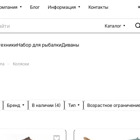
омпания
Блог
Информация
Контакты
Каталог
техники
Набор для рыбалки
Диваны
–
ла
Коляски
Бренд
Тип
Возрастное ограничени
В наличии (
4
)