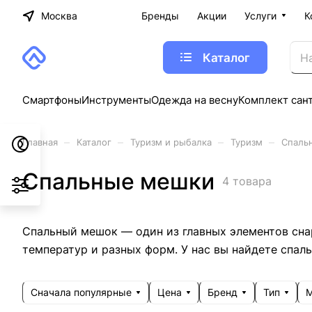
Москва
Бренды
Акции
Услуги
К
Каталог
Смартфоны
Инструменты
Одежда на весну
Комплект сан
–
–
–
–
Главная
Каталог
Туризм и рыбалка
Туризм
Спаль
Спальные мешки
4 товара
Спальный мешок — один из главных элементов сна
температур и разных форм. У нас вы найдете спаль
Сначала популярные
Цена
Бренд
Тип
М